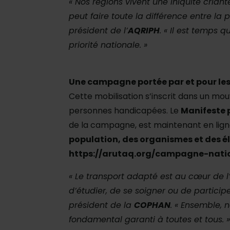
« Nos régions vivent une iniquité criant
peut faire toute la différence entre la p
président de l’
AQRIPH
. « Il est temps
priorité nationale. »
Une campagne portée par et pour le
Cette mobilisation s’inscrit dans un mo
personnes handicapées. Le
Manifeste p
de la campagne, est maintenant en lig
population, des organismes et des élus à
https://arutaq.org/campagne-nati
« Le transport adapté est au cœur de l’i
d’étudier, de se soigner ou de partici
président de la
COPHAN
. « Ensemble, 
fondamental garanti à toutes et tous. »