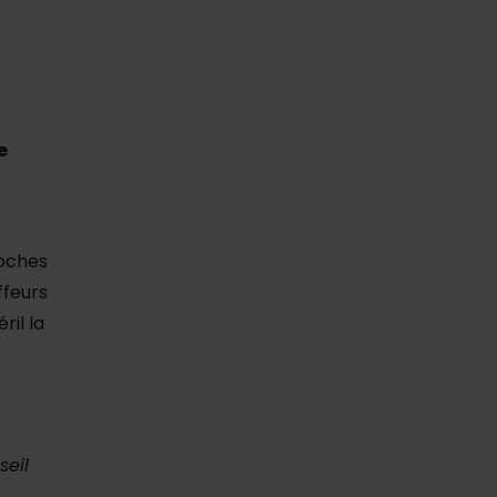
e
roches
ffeurs
ril la
seil