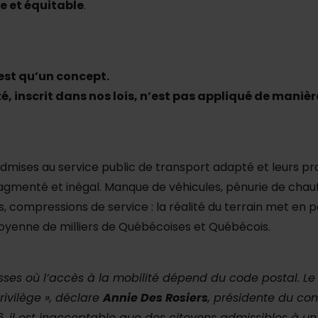
e et équitable
.
’est qu’un concept.
é, inscrit dans nos lois, n’est pas appliqué de manièr
admises au service public de transport adapté et leurs p
agmenté et inégal. Manque de véhicules, pénurie de chau
compressions de service : la réalité du terrain met en pé
toyenne de milliers de Québécoises et Québécois.
ses où l’accès à la mobilité dépend du code postal. Le
rivilège », déclare
Annie Des Rosiers
, présidente du con
26, il est inacceptable que des citoyens admissibles à un