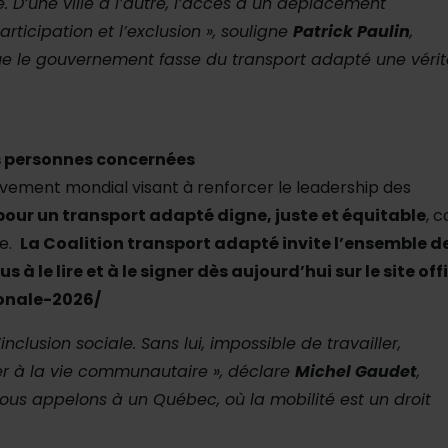
e. D’une ville à l’autre, l’accès à un déplacement
articipation et l’exclusion », souligne
Patrick Paulin
,
 que le gouvernement fasse du transport adapté une véri
s personnes concernées
uvement mondial visant à renforcer le leadership des
our un transport adapté digne, juste et équitable
, 
ne.
La Coalition transport adapté invite l’ensemble de
 le lire et à le signer dès aujourd’hui sur le site offic
onale-2026/
nclusion sociale. Sans lui, impossible de travailler,
per à la vie communautaire », déclare
Michel Gaudet
,
nous appelons à un Québec, où la mobilité est un droit