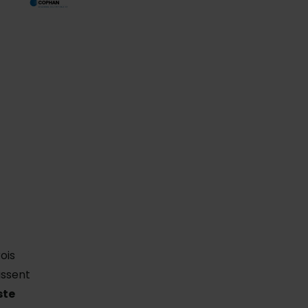
ois
issent
ste